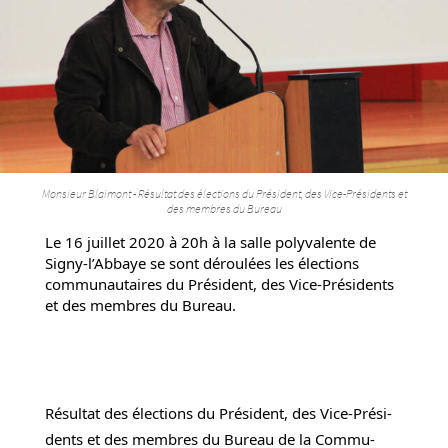
Monsieur Blaimont - Résultat des élections du Président, des Vice-Présidents et
des membres du Bureau
Le 16 juillet 2020 à 20h à la salle poly­­­­­­­­­­va­­­­­­­­­­lente de 
Signy-l’Ab­­­­­­­­­­baye se sont dérou­­­­­­­­­­lées les élec­­­­­­­­­­tions 
commu­­­­­­­­­­nau­­­­­­­­­­taires du Président, des Vice-Prési­­­­­­­­­­dents 
et des membres du Bureau.
Résul­­­­­­­­­­tat des élec­­­­­­­­­­tions du Président, des Vice-Prési­­­­­­­­­­
dents et des membres du Bureau de la Commu­­­­­­­­­­