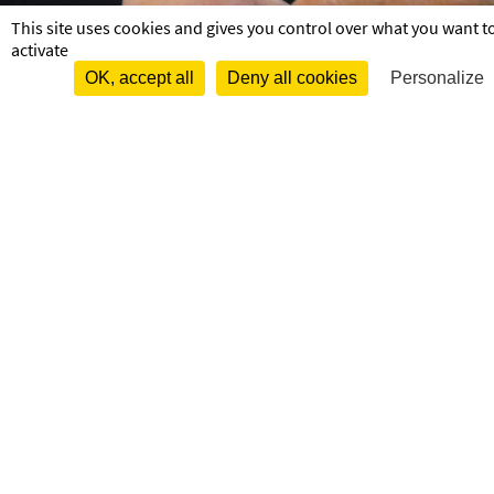
This site uses cookies and gives you control over what you want t
activate
OK, accept all
Deny all cookies
Personalize
us
1
2
3
< ACTUALITÉ PRÉCÉDENTE