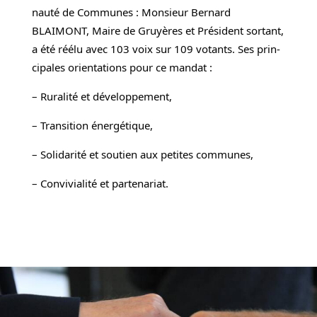
nauté de Communes : Monsieur Bernard 
BLAIMONT, Maire de Gruyères et Président sortant, 
a été réélu avec 103 voix sur 109 votants. Ses prin­­­­­­­­­­
ci­­­­­­­­­­pales orien­­­­­­­­­­ta­­­­­­­­­­tions pour ce mandat : 
– Rura­­­­­­­­­­lité et déve­­­­­­­­­­lop­­­­­­­­­­pe­­­­­­­­­­ment,
– Tran­­­­­­­­­­si­­­­­­­­­­tion éner­­­­­­­­­­gé­­­­­­­­­­tique,
– Soli­­­­­­­­­­da­­­­­­­­­­rité et soutien aux petites communes,
– Convi­­­­­­­­­­via­­­­­­­­­­lité et parte­­­­­­­­­­na­­­­­­­­­­riat.