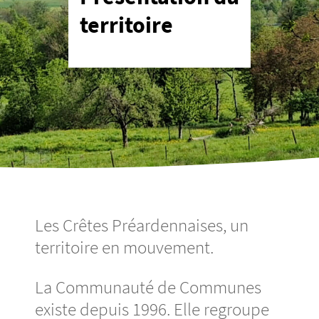
territoire
Les Crêtes Préar­­­­­den­­­­­naises, un
terri­­­­­toire en mouve­­­­­ment.
La Commu­­­­­­­­­­­­­­­­­­­­­­­nauté de Communes
existe depuis 1996. Elle regroupe