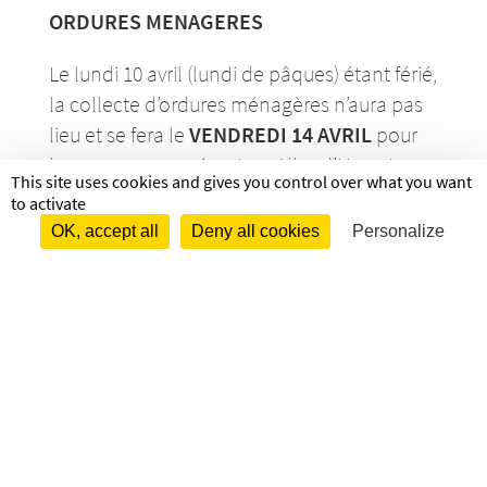
ORDURES MENAGERES
Le lundi 10 avril (lundi de pâques) étant férié,
la collecte d’or­­­­dures ména­­­­­gères n’aura pas
lieu et se fera le
VENDREDI 14 AVRIL
pour
les communes suivantes : Alland’Huy-et-
This site uses cookies and gives you control over what you want
Saus­­­­­seuil , Aubon­­­­­court-Vauzelles, Chau­­­­­
to activate
mont-Porcien, Ches­­­­­nois-Aubon­­­­­court, Clavy-
OK, accept all
Deny all cookies
Personalize
Warby, Dommery, Écor­­­­­dal, Faux, Frailli­­­­­court,
Grand­­­­­champ, Guin­­­­­court, Mesmont, Neuf­­­­­
mai­­­­­son, Novion-Porcien, Puiseux, Renne­­­­­
ville, Rocqui­­­­­gny, Rubi­­­­­gny, Saint-Loup-Terrier,
Sorcy-Bauthé­­­­­mont, Suzanne, Thin-le-
Moutier, Tour­­­­­te­­­­­ron, Vaux-lès-Rubi­­­­­gny, Vaux-
Montreuil, Wagnon, Wigni­­­­­court Merci de
sortir vos bacs d’or­­­­dures ména­­­­­gères la veille