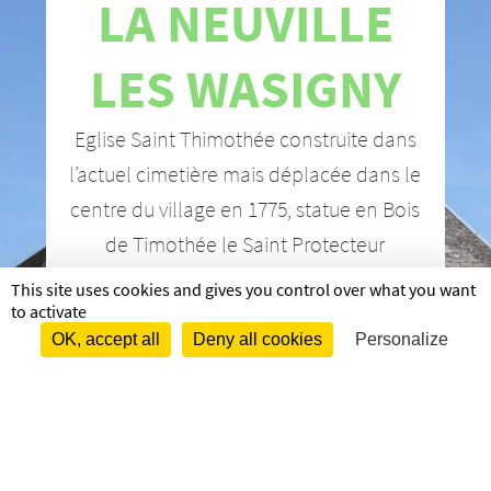
LA NEUVILLE
LES WASIGNY
Eglise Saint Thimo­­­­­­­­­thée construite dans
l’ac­­­­­­­­tuel cime­­­­­­­­­tière mais dépla­­­­­­­­­cée dans le
centre du village en 1775, statue en Bois
de Timo­­­­­­­­­thée le Saint Protec­­­­­­­­­teur
This site uses cookies and gives you control over what you want
to activate
OK, accept all
Deny all cookies
Personalize
+
−