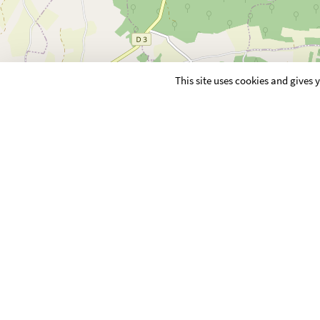
This site uses cookies and gives
MAIRIE
6 RUE DES PAQUIS
SAINT PIERRE SUR VENCE
Tél : 03 24 32 71 94
mairie@saintpierresurvenc
Maire : Mme BAELDEN Fran
communautaires : BAELDE