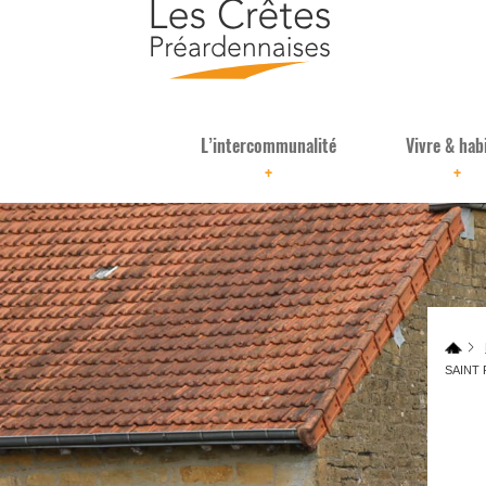
L’intercommunalité
Vivre & hab
+
+
SAINT