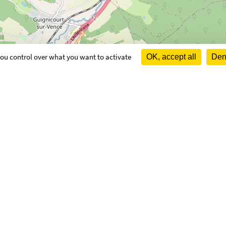
 you control over what you want to activate
OK, accept all
Deny
OUVERTURE
Lundi :
9h à 12
e.fr
ciane (conseiller(e)s
N Franciane et RUBY Bernard)