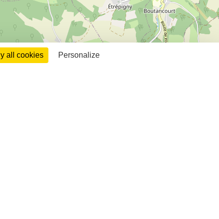
 all cookies
Personalize
Leaflet
| ©
OpenStreetMap
contributors
h