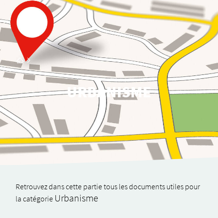
URBANISME
Retrou­­­­­­­­­vez dans cette partie tous les docu­­­­­­­­­ments utiles pour
Urba­­­nisme
la caté­­­­­­­­­go­­­­­­­­­rie